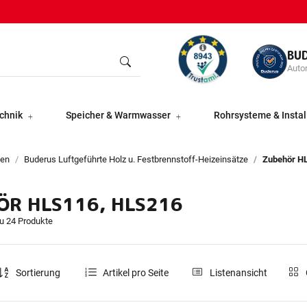
BU
Autor
chnik
Speicher & Warmwasser
Rohrsysteme & Instal
fen
Buderus Luftgeführte Holz u. Festbrennstoff-Heizeinsätze
Zubehör H
ÖR HLS116, HLS216
du 24 Produkte
Sortierung
Artikel pro Seite
Listenansicht