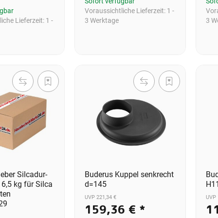
Sofort verfügbar
Sof
ügbar
Voraussichtliche Lieferzeit:
1 -
Vora
iche Lieferzeit:
1 -
3 Werktage
3 W
eber Silcadur-
Buderus Kuppel senkrecht
Bud
6,5 kg für Silca
d=145
H1
ten
UVP 221,34 €
UVP 
29
159,36 €
*
1