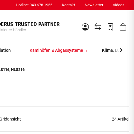
Hotline: 040 678 1955
Kontakt
Newsletter
Videos
DERUS TRUSTED PARTNER
isierter Händler
lation
Kaminöfen & Abgassysteme
Klima, Lüftung &
LS116, HLS216
Gridansicht
24 Artikel