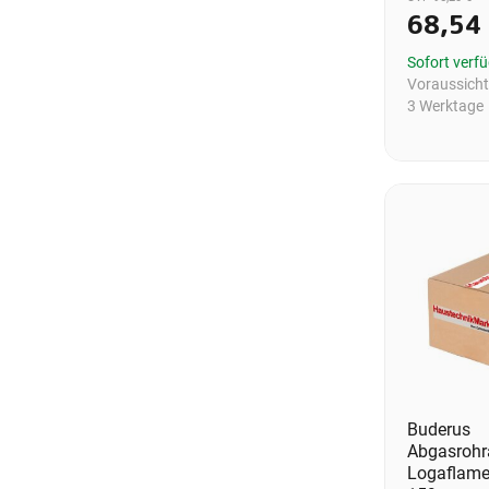
68,54
Sofort verf
Voraussichtl
3 Werktage
Buderus
Abgasrohr
Logaflam