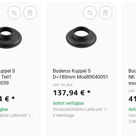
uppel S
Buderus Kuppel S
Bud
Teil1
D=180mm Mod89040091
NK 
0059
waa
UVP 191,59 €
137,94 €
*
UVP 
4 €
*
4
Sofort verfügbar
ügbar
Voraussichtliche Lieferzeit:
1 -
Sof
iche Lieferzeit:
1 -
3 Werktage
Vora
3 W