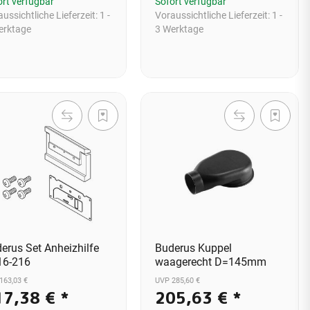
ort verfügbar
Sofort verfügbar
ussichtliche Lieferzeit:
1 -
Voraussichtliche Lieferzeit:
1 -
erktage
3 Werktage
erus Set Anheizhilfe
Buderus Kuppel
16-216
waagerecht D=145mm
163,03 €
UVP 285,60 €
17,38 €
*
205,63 €
*