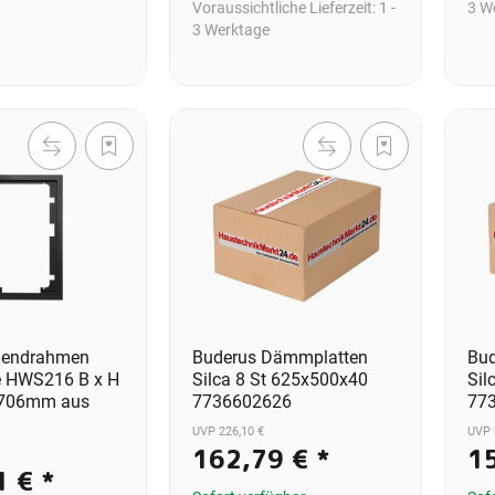
Voraussichtliche Lieferzeit:
1 -
3 W
3 Werktage
lendrahmen
Buderus Dämmplatten
Bu
 HWS216 B x H
Silca 8 St 625x500x40
Sil
706mm aus
7736602626
77
UVP 226,10 €
UVP 
162,79 €
*
1
1 €
*