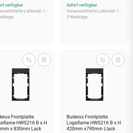
ort verfügbar
Sofort verfügbar
ussichtliche Lieferzeit:
1 -
Voraussichtliche Lieferzeit:
1 -
erktage
3 Werktage
erus Frontplatte
Buderus Frontplatte
aflame HWS216 B x H
Logaflame HWS216 B x H
0mm x 830mm Lack
420mm x790mm Llack