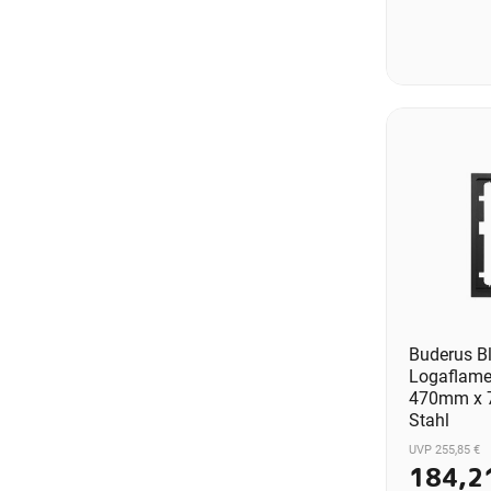
Buderus B
Logaflame
470mm x 
Stahl
UVP 255,85 €
184,2