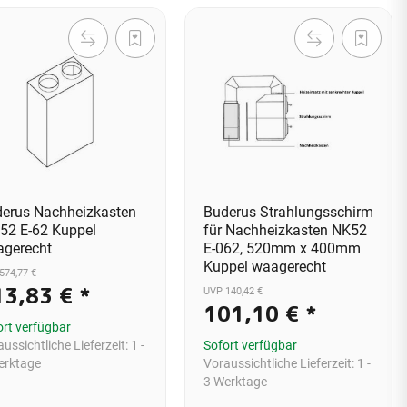
erus Nachheizkasten
Buderus Strahlungsschirm
52 E-62 Kuppel
für Nachheizkasten NK52
gerecht
E-062, 520mm x 400mm
Kuppel waagerecht
574,77 €
13,83 €
*
UVP 140,42 €
101,10 €
*
ort verfügbar
ussichtliche Lieferzeit:
1 -
Sofort verfügbar
erktage
Voraussichtliche Lieferzeit:
1 -
3 Werktage