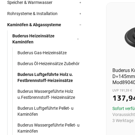
Speicher & Warmwasser
Rohrsysteme & Installation
Kaminöfen & Abgassysteme
Buderus Heizeinsätze
Kaminöfen
Buderus Gas-Heizeinsätze
Buderus Öl-Heizeinsätze Zubehör
Buderus K
Buderus Luftgeführte Holz u.
D=145mm 
Festbrennstoff-Heizeinsätze
Mod8904
UVP 191,59 €
Buderus Wassergeführte Holz
137,9
u.Festbrennstoff- Heizeinsätze
Buderus Luftgeführte Pellet- u
Sofort verf
Kaminöfen
Voraussichtl
3 Werktage
Buderus Wassergeführte Pellet- u
Kaminöfen