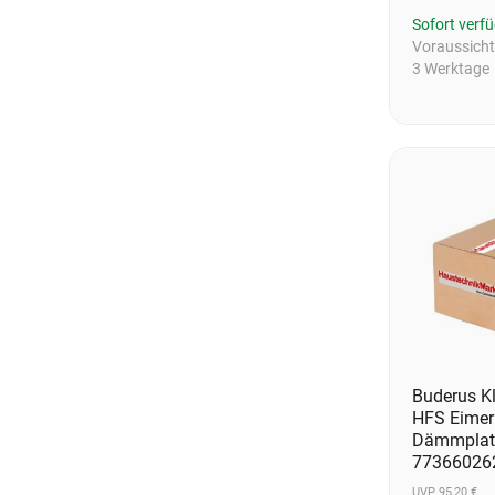
Sofort verf
Voraussichtl
3 Werktage
Buderus Kl
HFS Eimer 
Dämmplat
77366026
UVP 95,20 €