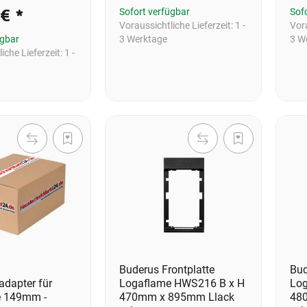
 €
*
Sofort verfügbar
Sof
Voraussichtliche Lieferzeit:
1 -
Vora
ügbar
3 Werktage
3 W
iche Lieferzeit:
1 -
Buderus Frontplatte
Bud
adapter für
Logaflame HWS216 B x H
Log
e 149mm -
470mm x 895mm Llack
48