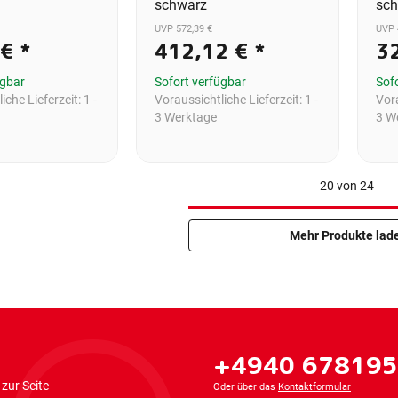
schwarz
sc
UVP 572,39 €
UVP 
 €
*
412,12 €
*
3
ügbar
Sofort verfügbar
Sof
iche Lieferzeit:
1 -
Voraussichtliche Lieferzeit:
1 -
Vora
3 Werktage
3 W
20
von
24
Mehr Produkte lad
+4940 67819
zur Seite
Oder über das
Kontaktformular