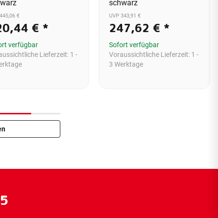
hwarz
schwarz
445,06 €
UVP 343,91 €
20,44 €
*
247,62 €
*
ort verfügbar
Sofort verfügbar
ussichtliche Lieferzeit:
1 -
Voraussichtliche Lieferzeit:
1 -
erktage
3 Werktage
en
55