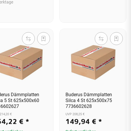
erktage
derus Dämmplatten
Buderus Dämmplatten
ca 5 St 625x500x60
Silca 4 St 625x500x75
36602627
7736602628
214,20 €
UVP 208,25 €
54,22 €
*
149,94 €
*