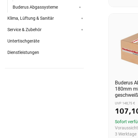
Buderus Abgassysteme
Klima, Lüftung & Sanitär
Service & Zubehör
Untertischgeräte
Dienstleistungen
Buderus 
180mm mi
geschweiß
UVP 148,75 €
107,1
Sofort verf
Voraussichtl
3 Werktage