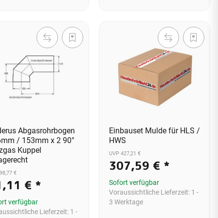
erus Abgasrohrbogen
Einbauset Mulde für HLS /
6mm / 153mm x 2 90°
HWS
zgas Kuppel
UVP 427,21 €
gerecht
307,59 €
*
98,77 €
1,11 €
*
Sofort verfügbar
Voraussichtliche Lieferzeit:
1 -
ort verfügbar
3 Werktage
ussichtliche Lieferzeit:
1 -