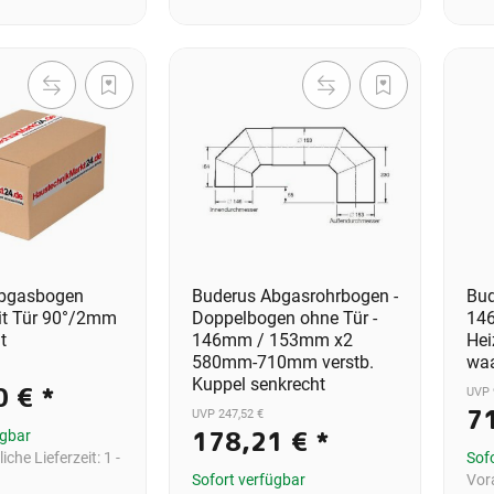
Abgasbogen
Buderus Abgasrohrbogen -
Bud
t Tür 90°/2mm
Doppelbogen ohne Tür -
14
t
146mm / 153mm x2
Hei
580mm-710mm verstb.
waa
Kuppel senkrecht
0 €
*
UVP 
7
UVP 247,52 €
178,21 €
*
ügbar
iche Lieferzeit:
1 -
Sof
Sofort verfügbar
Vora