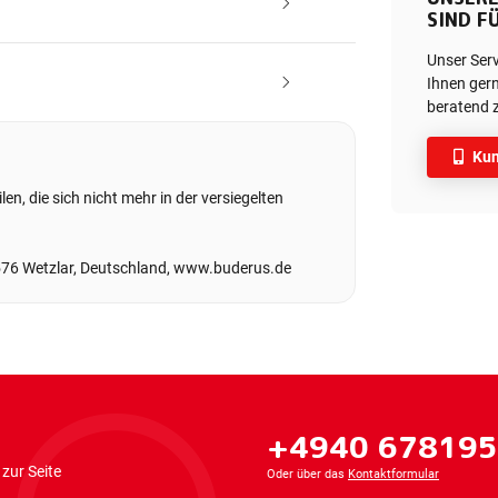
SIND FÜ
Unser Ser
Ihnen gern
beratend z
Kun
en, die sich nicht mehr in der versiegelten
576 Wetzlar, Deutschland, www.buderus.de
+4940 67819
zur Seite
Oder über das
Kontaktformular