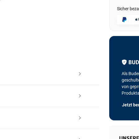
Sicher beza
BUD
Als Bude
geschulte
von geprü
Produkt
Jetzt be
UNSERE