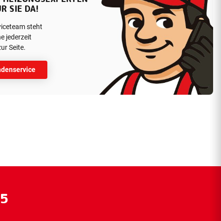
R SIE DA!
viceteam steht
e jederzeit
ur Seite.
denservice
55