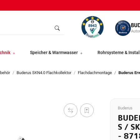
BU
Autor
chnik
Speicher & Warmwasser
Rohrsysteme & Instal
ubehör
Buderus SKN4.0 Flachkollektor
Flachdachmontage
Buderus Erw
Buderus
BUDE
S / S
- 87