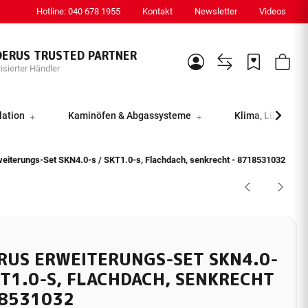
Hotline: 040 678 1955
Kontakt
Newsletter
Videos
DERUS TRUSTED PARTNER
isierter Händler
lation
Kaminöfen & Abgassysteme
Klima, Lüftung &
eiterungs-Set SKN4.0-s / SKT1.0-s, Flachdach, senkrecht - 8718531032
RUS ERWEITERUNGS-SET SKN4.0-
KT1.0-S, FLACHDACH, SENKRECHT
18531032