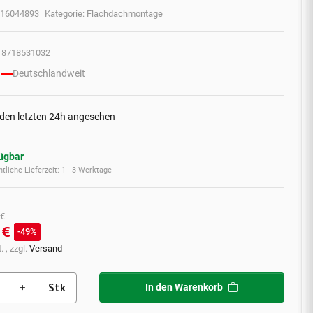
16044893
Kategorie:
Flachdachmontage
8718531032
Deutschlandweit
 den letzten 24h angesehen
fügbar
tliche Lieferzeit:
1 - 3 Werktage
 €
 €
49%
. , zzgl.
Versand
Stk
In den Warenkorb