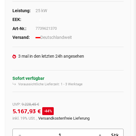
Leistung:
25 kW
EEK:
A
Art-Nr.:
7739621370
Versand:
Deutschlandweit
3 mal in den letzten 24h angesehen
Sofort verfügbar
Voraussichtliche Lieferzeit:
1 - 3 Werktage
UVP
:
9.228,45 €
5.167,93 €
44%
inkl. 19% USt. ,
Versandkostenfreie Lieferung
Stk