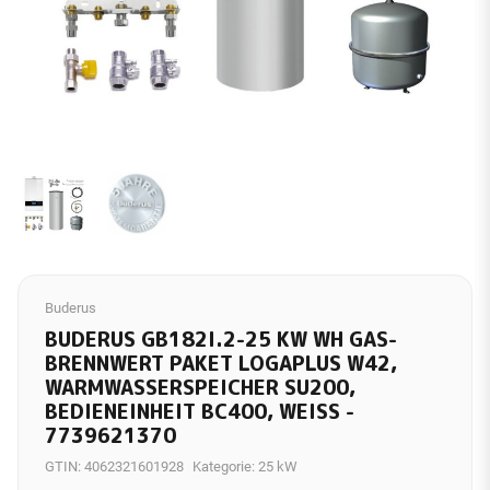
Buderus
BUDERUS GB182I.2-25 KW WH GAS-
BRENNWERT PAKET LOGAPLUS W42,
WARMWASSERSPEICHER SU200,
BEDIENEINHEIT BC400, WEISS - 7
739621370
GTIN:
4062321601928
Kategorie:
25 kW