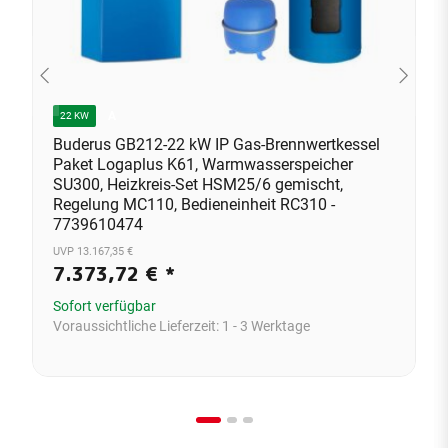
A
22 KW
Buderus GB212-22 kW IP Gas-Brennwertkessel
Paket Logaplus K61, Warmwasserspeicher
SU300, Heizkreis-Set HSM25/6 gemischt,
Regelung MC110, Bedieneinheit RC310 -
7739610474
UVP 13.167,35 €
7.373,72 €
*
Sofort verfügbar
Voraussichtliche Lieferzeit:
1 - 3 Werktage