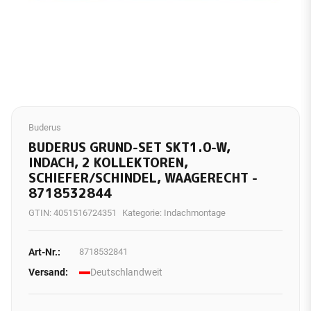
Buderus
BUDERUS GRUND-SET SKT1.0-W,
INDACH, 2 KOLLEKTOREN,
SCHIEFER/SCHINDEL, WAAGERECHT -
8718532844
GTIN:
4051516724351
Kategorie:
Indachmontage
Art-Nr.:
8718532841
Versand:
Deutschlandweit