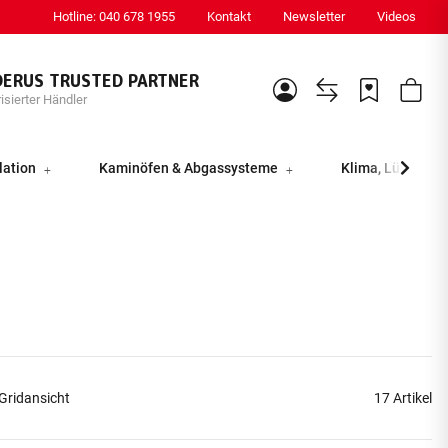
Hotline: 040 678 1955
Kontakt
Newsletter
Videos
DERUS TRUSTED PARTNER
isierter Händler
lation
Kaminöfen & Abgassysteme
Klima, Lüftung &
Gridansicht
17 Artikel