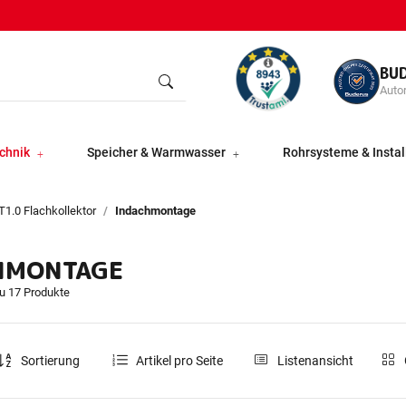
BU
Autor
chnik
Speicher & Warmwasser
Rohrsysteme & Instal
1.0 Flachkollektor
Indachmontage
HMONTAGE
du 17 Produkte
Sortierung
Artikel pro Seite
Listenansicht