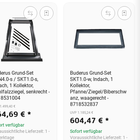
erus Grund-Set
Buderus Grund-Set
4.0-s / SKT1.0-s,
SKT1.0-w, Indach, 1
ach, 1 Kollektor,
Kollektor,
lfalzziegel, senkrecht -
Pfanne/Ziegel/Biberschw
18531004
anz, waagerecht -
8718532837
1.499,40 €
64,69 €
*
UVP 1.185,24 €
604,47 €
*
ort verfügbar
ussichtliche Lieferzeit:
1 -
Sofort verfügbar
erktage
Voraussichtliche Lieferzeit:
1 -