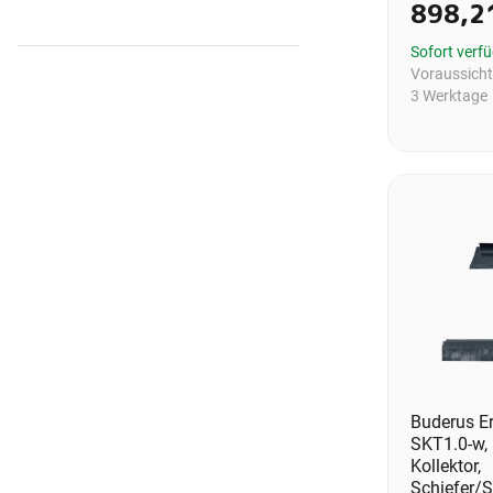
898,2
Sofort verf
Voraussichtl
3 Werktage
Buderus Er
SKT1.0-w, 
Kollektor,
Schiefer/S