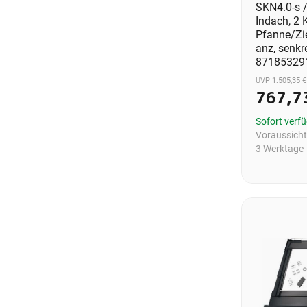
SKN4.0-s /
Indach, 2 K
Pfanne/Zi
anz, senkre
87185329
UVP 1.505,35 €
767,7
Sofort verf
Voraussichtl
3 Werktage