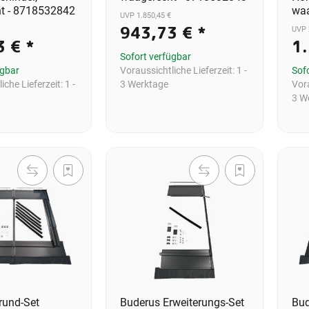
t - 8718532842
waa
UVP 1.850,45 €
943,73 €
*
UVP 
3 €
*
1
Sofort verfügbar
ügbar
Voraussichtliche Lieferzeit:
1 -
Sof
iche Lieferzeit:
1 -
3 Werktage
Vora
3 W
rund-Set
Buderus Erweiterungs-Set
Bud