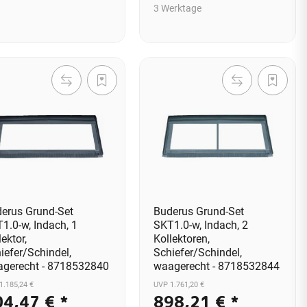
3 Werktage
erus Grund-Set
Buderus Grund-Set
1.0-w, Indach, 1
SKT1.0-w, Indach, 2
lektor,
Kollektoren,
iefer/Schindel,
Schiefer/Schindel,
gerecht - 8718532840
waagerecht - 8718532844
1.185,24 €
UVP 1.761,20 €
04,47 €
*
898,21 €
*