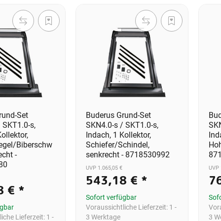
rund-Set
Buderus Grund-Set
Bud
 SKT1.0-s,
SKN4.0-s / SKT1.0-s,
SKN
ollektor,
Indach, 1 Kollektor,
Ind
egel/Biberschw
Schiefer/Schindel,
Hoh
cht -
senkrecht - 8718530992
87
80
UVP 1.065,05 €
UVP 
543,18 €
*
7
8 €
*
Sofort verfügbar
Sof
ügbar
Voraussichtliche Lieferzeit:
1 -
Vora
iche Lieferzeit:
1 -
3 Werktage
3 W