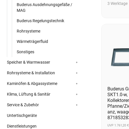
3 Werktage
Buderus Ausdehnungsgefäße /
MAG
Buderus Regelungstechnik
Rohrsysteme
Wärmeträgerfluid
Sonstiges
Speicher & Warmwasser
Rohrsysteme & Installation
Kaminöfen & Abgassysteme
Buderus G
Klima, Lüftung & Sanitär
SKT1.0-w, 
Kollektore
Service & Zubehör
Pfanne/Zi
anz, waage
Untertischgeräte
87185328
UVP 1.761,20 €
Dienstleistungen