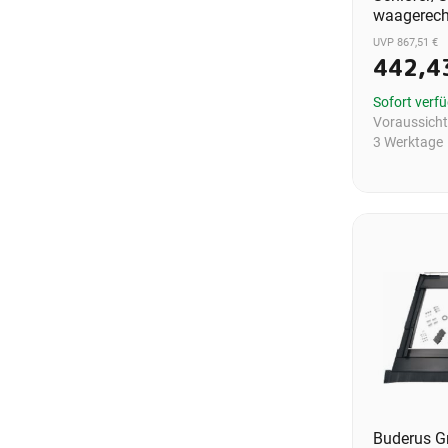
waagerech
UVP 867,51 €
442,4
Sofort verf
Voraussichtl
3 Werktage
Buderus G