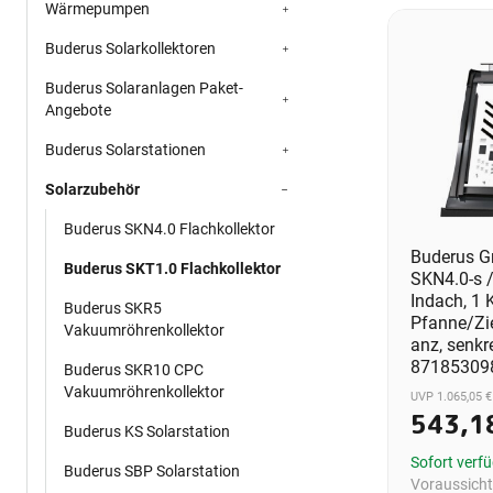
Wärmepumpen
Buderus Solarkollektoren
Buderus Solaranlagen Paket-
Angebote
Buderus Solarstationen
Solarzubehör
Buderus SKN4.0 Flachkollektor
Buderus G
Buderus SKT1.0 Flachkollektor
SKN4.0-s /
Indach, 1 K
Buderus SKR5
Pfanne/Zi
Vakuumröhrenkollektor
anz, senkre
87185309
Buderus SKR10 CPC
Vakuumröhrenkollektor
UVP 1.065,05 €
543,1
Buderus KS Solarstation
Sofort verf
Buderus SBP Solarstation
Voraussichtl