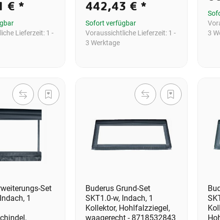
1 €
*
442,43 €
*
Sof
ügbar
Sofort verfügbar
Vora
iche Lieferzeit:
1 -
Voraussichtliche Lieferzeit:
1 -
3 W
3 Werktage
weiterungs-Set
Buderus Grund-Set
Bud
Indach, 1
SKT1.0-w, Indach, 1
SKT
Kollektor, Hohlfalzziegel,
Kol
chindel,
waagerecht - 8718532843
Hoh