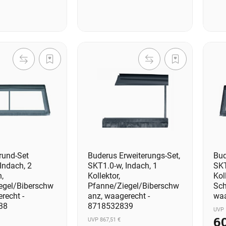
rund-Set
Buderus Erweiterungs-Set,
Bud
Indach, 2
SKT1.0-w, Indach, 1
SKT
n,
Kollektor,
Kol
egel/Biberschw
Pfanne/Ziegel/Biberschw
Sch
recht -
anz, waagerecht -
waa
38
8718532839
UVP 
6
UVP 867,51 €