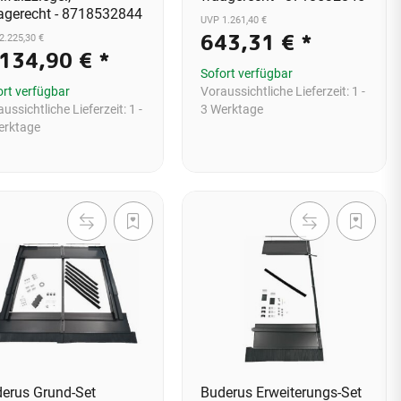
gerecht - 8718532844
UVP 1.261,40 €
643,31 €
*
2.225,30 €
.134,90 €
*
Sofort verfügbar
ort verfügbar
Voraussichtliche Lieferzeit:
1 -
ussichtliche Lieferzeit:
1 -
3 Werktage
erktage
erus Grund-Set
Buderus Erweiterungs-Set