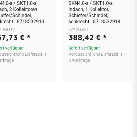
4.0-s / SKT1.0-s,
SKN4.0-s / SKT1.0-s,
ach, 2 Kollektoren.
Indach, 1 Kollektor,
iefer/Schindel,
Schiefer/Schindel,
krecht - 8718532913
senkrecht - 8718532914
1.505,35 €
UVP 761,60 €
67,73 €
*
388,42 €
*
ort verfügbar
Sofort verfügbar
ussichtliche Lieferzeit:
1 -
Voraussichtliche Lieferzeit:
1 -
erktage
3 Werktage