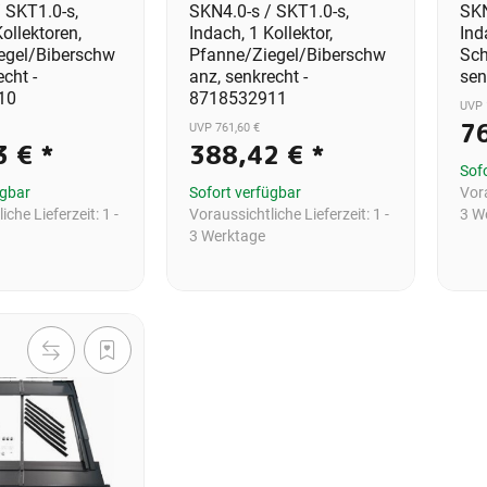
 SKT1.0-s,
SKN4.0-s / SKT1.0-s,
SKN
ollektoren,
Indach, 1 Kollektor,
Ind
egel/Biberschw
Pfanne/Ziegel/Biberschw
Sch
cht -
anz, senkrecht -
sen
10
8718532911
UVP 
7
UVP 761,60 €
3 €
*
388,42 €
*
Sof
ügbar
Sofort verfügbar
Vora
iche Lieferzeit:
1 -
Voraussichtliche Lieferzeit:
1 -
3 W
3 Werktage