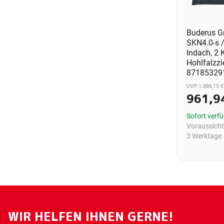
Buderus G
SKN4.0-s /
Indach, 2 K
Hohlfalzzie
87185329
UVP 1.886,15 €
961,9
Sofort verf
Voraussichtl
3 Werktage
WIR HELFEN IHNEN GERNE!