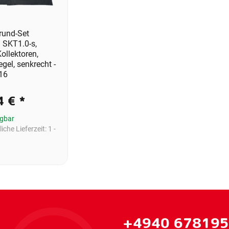
rund-Set
 SKT1.0-s,
ollektoren,
gel, senkrecht -
16
4 €
*
ügbar
iche Lieferzeit:
1 -
+4940 67819