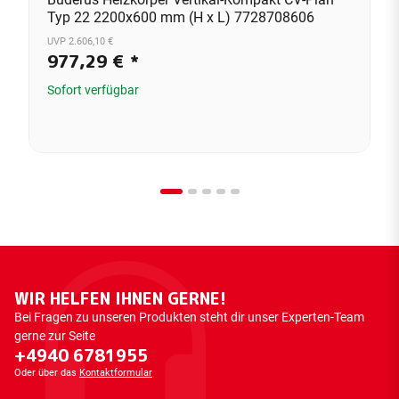
Typ 22 2200x600 mm (H x L) 7728708606
UVP 2.606,10 €
977,29 €
*
Sofort verfügbar
WIR HELFEN IHNEN GERNE!
Bei Fragen zu unseren Produkten steht dir unser Experten-Team
gerne zur Seite
+4940 6781955
Oder über das
Kontaktformular