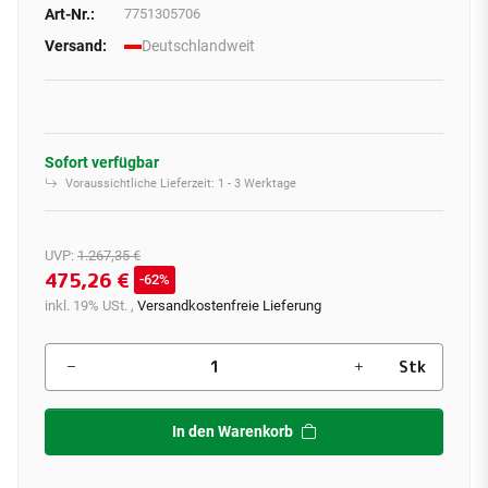
Art-Nr.:
7751305706
Versand:
Deutschlandweit
Sofort verfügbar
Voraussichtliche Lieferzeit:
1 - 3 Werktage
UVP
:
1.267,35 €
475,26 €
62%
inkl. 19% USt. ,
Versandkostenfreie Lieferung
Stk
In den Warenkorb