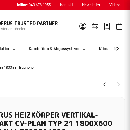
Hotline: 040 678 1955
Kontakt
Newsletter
Videos
DERUS TRUSTED PARTNER
isierter Händler
lation
Kaminöfen & Abgassysteme
Klima, Lüftung &
lan 1800mm Bauhöhe
RUS HEIZKÖRPER VERTIKAL-
AKT CV-PLAN TYP 21 1800X600