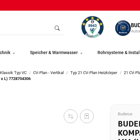
BU
Autor
chnik
Speicher & Warmwasser
Rohrsysteme & Instal
 Klassik Typ VC
CV-Plan - Vertikal
Typ 21 CV-Plan Heizkörper
21 CV-P
 x L) 7728704306
Buderus
BUDE
KOMP