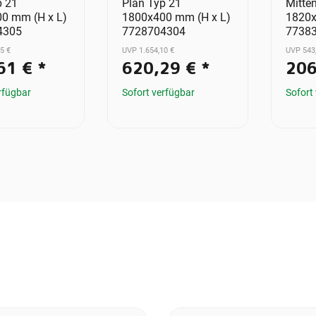
p 21
Plan Typ 21
Mitte
0 mm (H x L)
1800x400 mm (H x L)
1820x
4305
7728704304
7738
5 €
UVP 1.654,10 €
UVP 543
61 €
*
620,29 €
*
206
rfügbar
Sofort verfügbar
Sofort