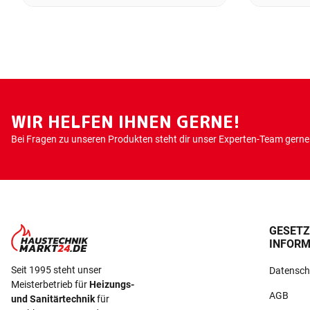
WIR HELFEN IHNEN GERNE!
Bei Fragen zu unseren Produkten steht dir unser Experten-Team gerne 
GESETZ
INFORM
Seit 1995 steht unser
Datensch
Meisterbetrieb für
Heizungs-
AGB
und Sanitärtechnik
für