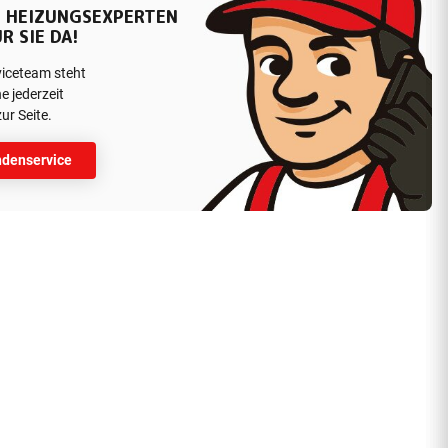
 HEIZUNGSEXPERTEN
R SIE DA!
viceteam steht
e jederzeit
ur Seite.
denservice