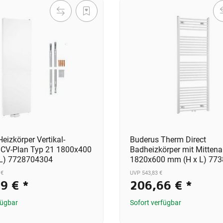
eizkörper Vertikal-
Buderus Therm Direct
CV-Plan Typ 21 1800x400
Badheizkörper mit Mitten
L) 7728704304
1820x600 mm (H x L) 77
 €
UVP 543,83 €
29 €
*
206,66 €
*
fügbar
Sofort verfügbar