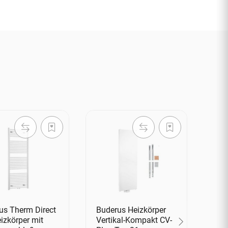
us Therm Direct
Buderus Heizkörper
Bud
izkörper mit
Vertikal-Kompakt CV-
Ver