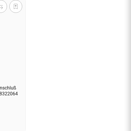
anschluß
38322064