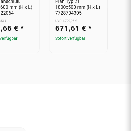
nanschluß
Plan Typ 21
Pla
600 mm (H x L)
1800x500 mm (H x L)
180
322064
7728704305
772
,83 €
UVP 1.790,95 €
UVP 1
,66 €
*
671,61 €
*
6
 verfügbar
Sofort verfügbar
Sofo