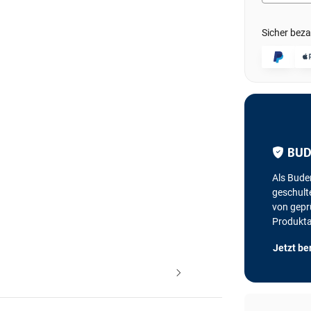
Sicher beza
BUD
Als Bude
geschulte
von geprü
Produkt
Jetzt be