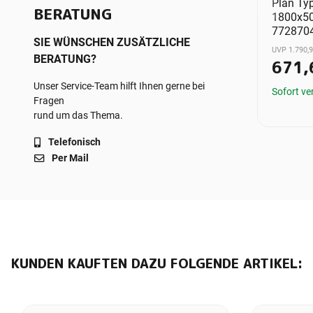
21
Mittenanschluß
Plan Ty
BERATUNG
mm (H x L)
1820x600 mm (H x L)
1800x50
04
7738322064
772870
SIE WÜNSCHEN ZUSÄTZLICHE
UVP 543,83 €
UVP 1.790,9
BERATUNG?
9 €
*
206,66 €
*
671,
Unser Service-Team hilft Ihnen gerne bei
ügbar
Sofort verfügbar
Sofort ve
Fragen
rund um das Thema.
Telefonisch
Per Mail
KUNDEN KAUFTEN DAZU FOLGENDE ARTIKEL: