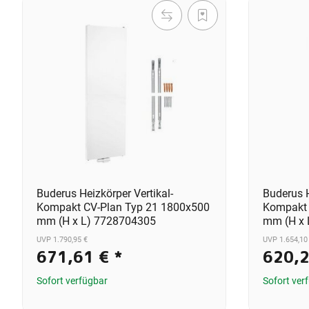
Buderus Heizkörper Vertikal-
Buderus H
Kompakt CV-Plan Typ 21 1800x500
Kompakt 
mm (H x L) 7728704305
mm (H x 
UVP 1.790,95 €
UVP 1.654,10
671,61 €
*
620,
Sofort verfügbar
Sofort ver