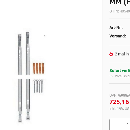
MM (H
GTIN:
40549
Art-Nr.:
Versand:
2 mal in
Sofort ver
Voraussich
UVP
:
1.933,7
725,16
inkl. 19% USt