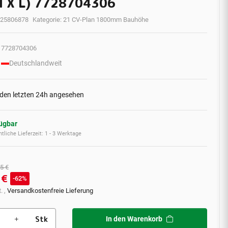
 X L) 7728704306
25806878
Kategorie:
21 CV-Plan 1800mm Bauhöhe
7728704306
Deutschlandweit
 den letzten 24h angesehen
fügbar
tliche Lieferzeit:
1 - 3 Werktage
5 €
 €
62%
. ,
Versandkostenfreie Lieferung
Stk
In den Warenkorb