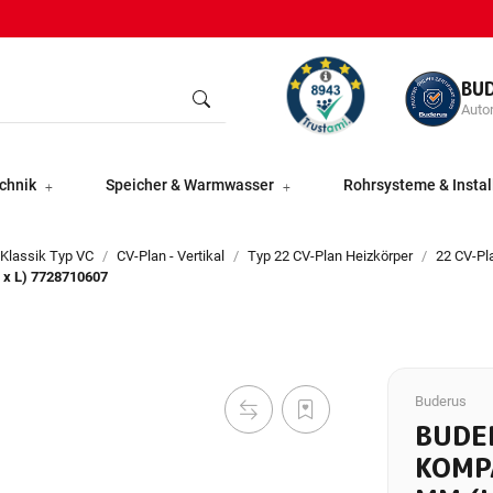
BU
Autor
chnik
Speicher & Warmwasser
Rohrsysteme & Instal
 Klassik Typ VC
CV-Plan - Vertikal
Typ 22 CV-Plan Heizkörper
22 CV-P
 x L) 7728710607
Buderus
BUDE
KOMP