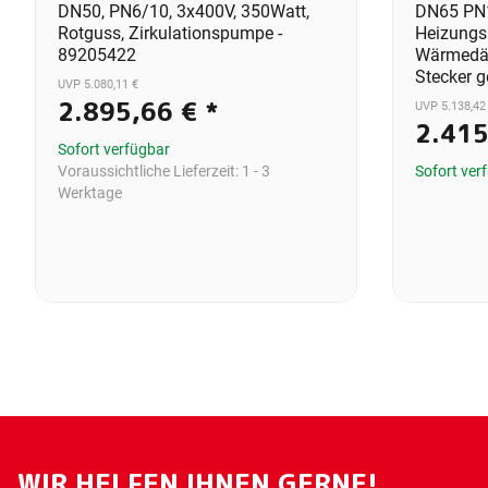
DN50, PN6/10, 3x400V, 350Watt,
DN65 PN
Rotguss, Zirkulationspumpe -
Heizungs
89205422
Wärmedä
Stecker 
UVP 5.080,11 €
2.895,66 €
*
UVP 5.138,42
2.41
Sofort verfügbar
Voraussichtliche Lieferzeit:
1 - 3
Sofort ver
Werktage
WIR HELFEN IHNEN GERNE!