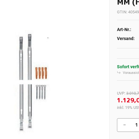
MM (H
GTIN:
40549
Art-Nr.:
Versand:
Sofort ver
Voraussich
UVP
:
3.010,7
1.129,
inkl. 19% USt