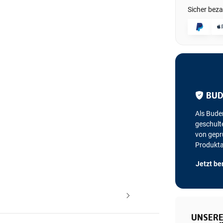
Sicher beza
BUD
Als Bude
geschulte
von geprü
Produkt
Jetzt be
UNSERE