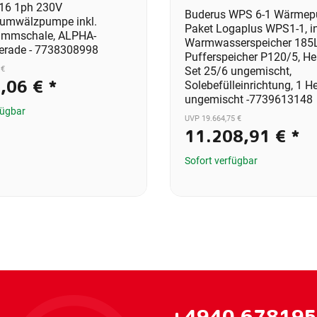
16 1ph 230V
Buderus WPS 6-1 Wärmep
umwälzpumpe inkl.
Paket Logaplus WPS1-1, in
mmschale, ALPHA-
Warmwasserspeicher 185L
gerade - 7738308998
Pufferspeicher P120/5, Hei
 €
Set 25/6 ungemischt,
5,06 €
*
Solebefülleinrichtung, 1 He
ungemischt -7739613148
fügbar
UVP 19.664,75 €
11.208,91 €
*
Sofort verfügbar
+4940 67819