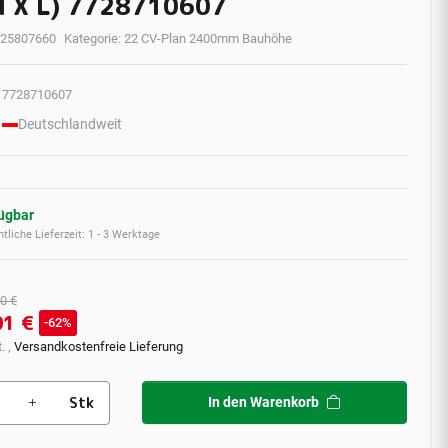
 X L) 7728710607
25807660
Kategorie:
22 CV-Plan 2400mm Bauhöhe
7728710607
Deutschlandweit
fügbar
tliche Lieferzeit:
1 - 3 Werktage
0 €
01 €
62%
. ,
Versandkostenfreie Lieferung
Stk
In den Warenkorb