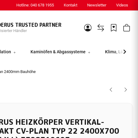
Hotline: 040 678 1955
Kontakt
Newsletter
Videos
DERUS TRUSTED PARTNER
isierter Händler
lation
Kaminöfen & Abgassysteme
Klima, Lüftung &
lan 2400mm Bauhöhe
RUS HEIZKÖRPER VERTIKAL-
AKT CV-PLAN TYP 22 2400X700