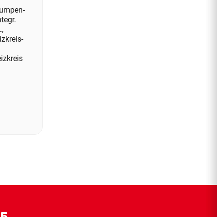
umpen-
tegr.
,
zkreis-
izkreis
55