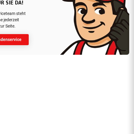
R SIE DA!
viceteam steht
e jederzeit
ur Seite.
denservice