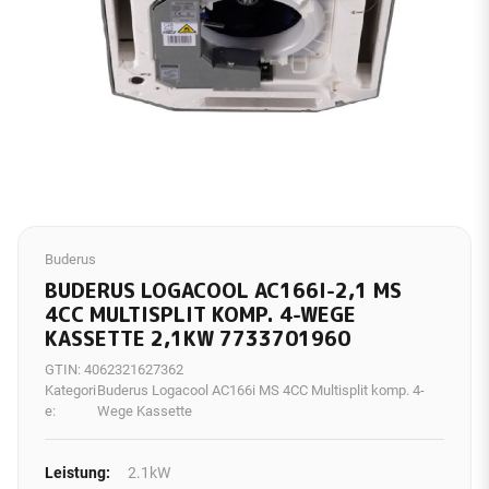
Buderus
BUDERUS LOGACOOL AC166I-2,1 MS
4CC MULTISPLIT KOMP. 4-WEGE
KASSETTE 2,1KW 7733701960
GTIN:
4062321627362
Kategori
Buderus Logacool AC166i MS 4CC Multisplit komp. 4-
e:
Wege Kassette
Leistung:
2.1kW