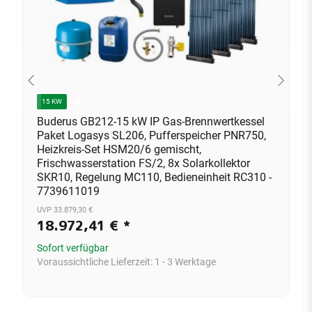
A+
15 KW
Buderus GB212-15 kW IP Gas-Brennwertkessel
Paket Logasys SL206, Pufferspeicher PNR750,
Heizkreis-Set HSM20/6 gemischt,
Frischwasserstation FS/2, 8x Solarkollektor
SKR10, Regelung MC110, Bedieneinheit RC310 -
7739611019
UVP 33.879,30 €
18.972,41 €
*
Sofort verfügbar
Voraussichtliche Lieferzeit:
1 - 3 Werktage