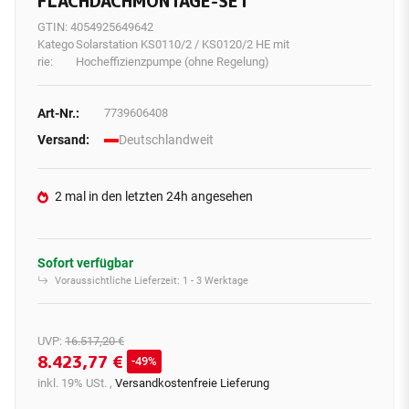
FLACHDACHMONTAGE-SET
GTIN:
4054925649642
Katego
Solarstation KS0110/2 / KS0120/2 HE mit
rie:
Hocheffizienzpumpe (ohne Regelung)
Art-Nr.:
7739606408
Versand:
Deutschlandweit
2 mal in den letzten 24h angesehen
Sofort verfügbar
Voraussichtliche Lieferzeit:
1 - 3 Werktage
UVP
:
16.517,20 €
8.423,77 €
49%
inkl. 19% USt. ,
Versandkostenfreie Lieferung