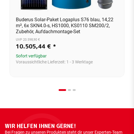
Buderus Solar-Paket Logaplus S76 blau, 14,22
m², 6x SKN4.0-s, HS1000, KS0110 SM200/2,
Zubehör, Aufdachmontage-Set
UVP 20.598,90 €
10.505,44 €
*
Sofort verfügbar
Voraussichtliche Lieferzeit:
1 - 3 Werktage
WIR HELFEN IHNEN GERNE!
Bei Fragen zu unseren Produkten steht dir unser Experten-Team