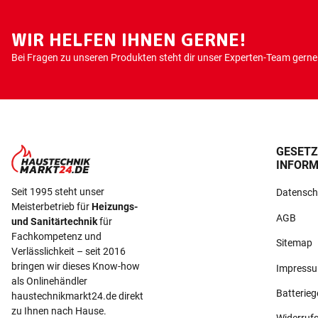
WIR HELFEN IHNEN GERNE!
Bei Fragen zu unseren Produkten steht dir unser Experten-Team gerne 
GESETZ
INFORM
Seit 1995 steht unser
Datensch
Meisterbetrieb für
Heizungs-
AGB
und Sanitärtechnik
für
Fachkompetenz und
Sitemap
Verlässlichkeit – seit 2016
bringen wir dieses Know-how
Impress
als Onlinehändler
Batterie
haustechnikmarkt24.de direkt
zu Ihnen nach Hause.