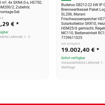
8 m², 4x SKN4.0-s, HS750,
Buderus GB212-22 kW IP 
M200/2, Zubehör,
Brennwertkessel Paket Lo
ontage-Set
SL206, Marani
5 €
Frischwasserspeicher HS7
9,29 €
*
Solarkollektor SKR10, Heiz
HSM25/6 gemischt, Regel
fügbar
MC110, Bedieneinheit RC1
liche Lieferzeit:
1 - 3
7739611025
UVP 33.932,85 €
19.002,40 €
*
Sofort verfügbar
Voraussichtliche Lieferzeit:
1 -
Werktage