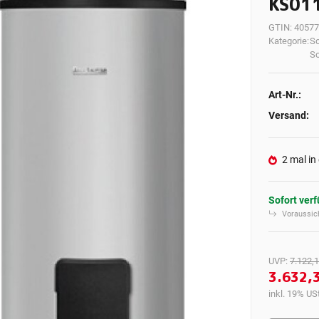
KS01
GTIN:
40577
Kategorie:
So
So
Art-Nr.:
Versand:
2 mal in
Sofort ver
Voraussich
UVP
:
7.122,1
3.632,
inkl. 19% USt