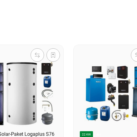
Solar-Paket Logaplus S76
A+
22 KW