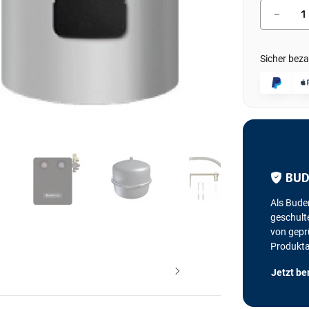
Sicher beza
BUD
Als Bude
geschulte
von geprü
Produkt
Jetzt be