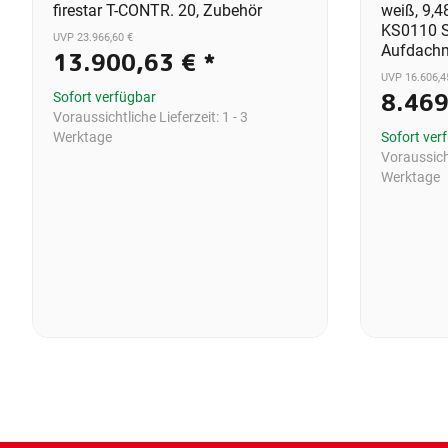
firestar T-CONTR. 20, Zubehör
weiß, 9,4
KS0110 S
UVP 23.966,60 €
Aufdachm
13.900,63 €
*
UVP 16.606,4
8.46
Sofort verfügbar
Voraussichtliche Lieferzeit:
1 - 3
Werktage
Sofort ver
Voraussicht
Werktage