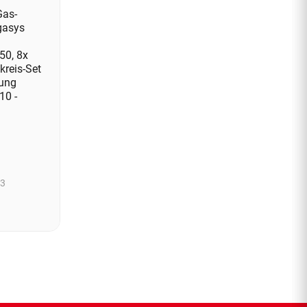
Gas-
gasys
50, 8x
kreis-Set
ung
10 -
 3