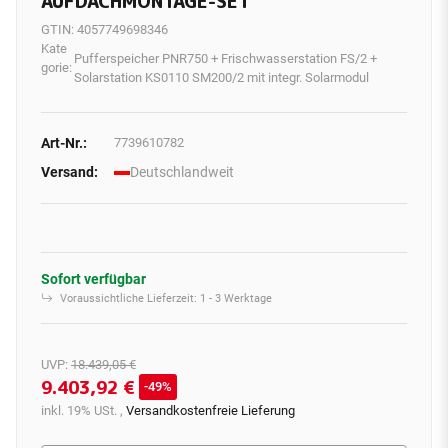
UFDACHMONTAGE-SET
GTIN:
4057749698346
Kate
Pufferspeicher PNR750 + Frischwasserstation FS/2 +
gorie:
Solarstation KS0110 SM200/2 mit integr. Solarmodul
Art-Nr.:
7739610782
Versand:
Deutschlandweit
Sofort verfügbar
Voraussichtliche Lieferzeit:
1 - 3 Werktage
UVP
:
18.439,05 €
9.403,92 €
49%
inkl. 19% USt. ,
Versandkostenfreie Lieferung