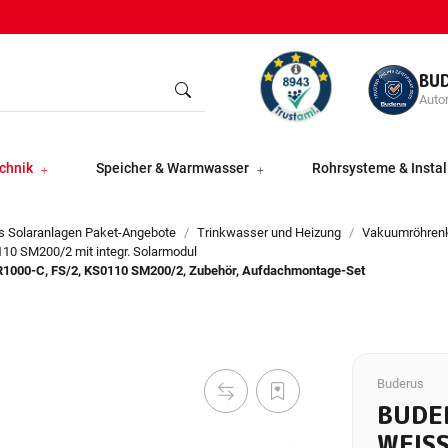
BU
Autor
chnik
Speicher & Warmwasser
Rohrsysteme & Instal
s Solaranlagen Paket-Angebote
Trinkwasser und Heizung
Vakuumröhrenk
110 SM200/2 mit integr. Solarmodul
NR1000-C, FS/2, KS0110 SM200/2, Zubehör, Aufdachmontage-Set
Buderus
BUDE
WEISS