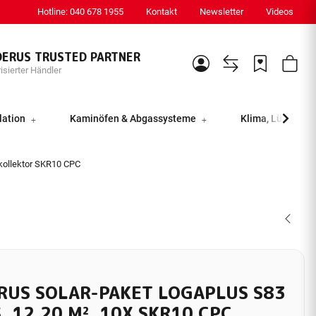
Hotline: 040 678 1955
Kontakt
Newsletter
Videos
DERUS TRUSTED PARTNER
isierter Händler
lation
Kaminöfen & Abgassysteme
Klima, Lüftung &
ollektor SKR10 CPC
RUS SOLAR-PAKET LOGAPLUS S83
, 12,20 M², 10X SKR10 CPC, P