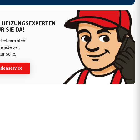
 HEIZUNGSEXPERTEN
R SIE DA!
viceteam steht
e jederzeit
ur Seite.
denservice