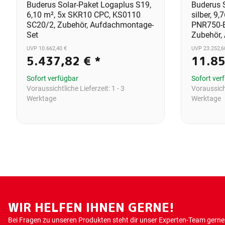
Buderus Solar-Paket Logaplus S19,
Buderus 
6,10 m², 5x SKR10 CPC, KS0110
silber, 9
SC20/2, Zubehör, Aufdachmontage-
PNR750-B
Set
Zubehör,
UVP 10.662,40 €
UVP 23.252,6
5.437,82 €
*
11.8
Sofort verfügbar
Sofort ver
Voraussichtliche Lieferzeit:
1 - 3
Voraussicht
Werktage
Werktage
WIR HELFEN IHNEN GERNE!
Bei Fragen zu unseren Produkten steht dir unser Experten-Team gerne 