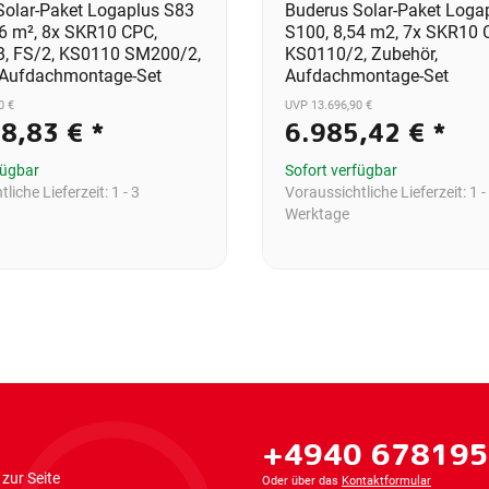
Solar-Paket Logaplus S83
Buderus Solar-Paket Loga
,76 m², 8x SKR10 CPC,
S100, 8,54 m2, 7x SKR10 
, FS/2, KS0110 SM200/2,
KS0110/2, Zubehör,
 Aufdachmontage-Set
Aufdachmontage-Set
0 €
UVP 13.696,90 €
58,83 €
*
6.985,42 €
*
fügbar
Sofort verfügbar
liche Lieferzeit:
1 - 3
Voraussichtliche Lieferzeit:
1 -
Werktage
+4940 67819
zur Seite
Oder über das
Kontaktformular