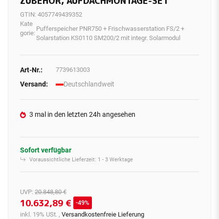
ZUBEHÖR, AUFDACHMONTAGE-SET
GTIN:
4057749439352
Kate
Pufferspeicher PNR750 + Frischwasserstation FS/2 +
gorie:
Solarstation KS0110 SM200/2 mit integr. Solarmodul
Art-Nr.:
7739613003
Versand:
Deutschlandweit
3 mal in den letzten 24h angesehen
Sofort verfügbar
Voraussichtliche Lieferzeit:
1 - 3 Werktage
UVP
:
20.848,80 €
10.632,89 €
49%
inkl. 19% USt. ,
Versandkostenfreie Lieferung