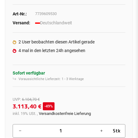
Art-Nr.:
7739609530
Versand:
Deutschlandweit
2 User beobachten diesen Artikel gerade
4 mal in den letzten 24h angesehen
Sofort verfügbar
Voraussichtliche Lieferzeit:
1 - 3 Werktage
UVP
:
6.104,70 €
3.113,40 €
49%
inkl. 19% USt. ,
Versandkostenfreie Lieferung
Stk