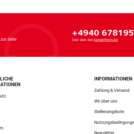
+4940 67819
zur Seite
Oder über das
Kontaktformular
LICHE
INFORMATIONEN
ATIONEN
Zahlung & Versand
utz
Wir über uns
Stellenangebote
Nutzungsbedingung
um
Newsletter