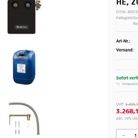
HE, 
GTIN:
40515
Kategorie
So
:
Re
Art-Nr.:
Versand:
Sofort ver
Voraussich
UVP
:
6.408,1
3.268,
inkl. 19% USt