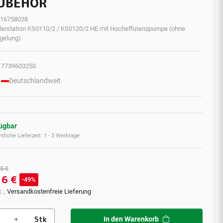
ZUBEHÖR
16758028
larstation KS0110/2 / KS0120/2 HE mit Hocheffizienzpumpe (ohne
gelung)
7739603250
Deutschlandweit
fügbar
tliche Lieferzeit:
1 - 3 Werktage
5 €
16 €
49%
. ,
Versandkostenfreie Lieferung
Stk
In den Warenkorb