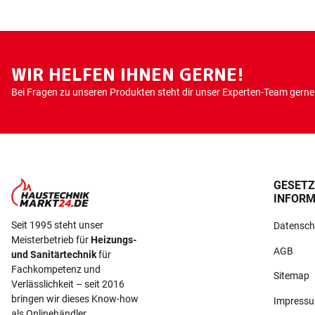
WIR HELFEN IHNEN GERNE!
Bei Fragen zu unseren Produkten steht dir unser Experten-Team gerne 
GESETZ
INFORM
Seit 1995 steht unser
Datensch
Meisterbetrieb für
Heizungs-
AGB
und Sanitärtechnik
für
Fachkompetenz und
Sitemap
Verlässlichkeit – seit 2016
bringen wir dieses Know-how
Impress
als Onlinehändler