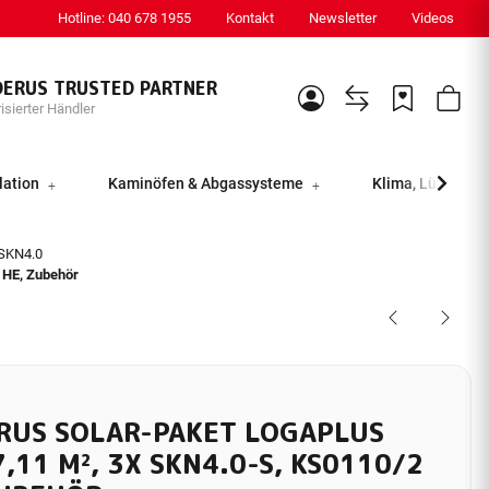
Hotline: 040 678 1955
Kontakt
Newsletter
Videos
DERUS TRUSTED PARTNER
isierter Händler
lation
Kaminöfen & Abgassysteme
Klima, Lüftung &
 SKN4.0
 HE, Zubehör
RUS SOLAR-PAKET LOGAPLUS
7,11 M², 3X SKN4.0-S, KS0110/2