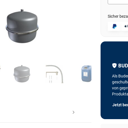
Sicher beza
BUD
Als Bude
geschulte
von geprü
Produkt
Jetzt be