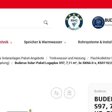
BU
Autor
chnik
Speicher & Warmwasser
Rohrsysteme & Instal
s Solaranlagen Paket-Angebote
Trinkwasser und Heizung
Flachkollektor
gelung)
Buderus Solar-Paket Logaplus S97, 7,11 m², 3x SKN4.0-s, KS0110/2
Buderus
BUDE
S97, 