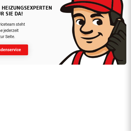
 HEIZUNGSEXPERTEN
R SIE DA!
viceteam steht
e jederzeit
ur Seite.
denservice