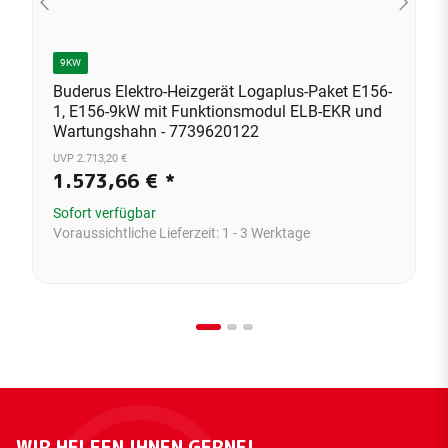
9KW
Buderus Elektro-Heizgerät Logaplus-Paket E156-
1, E156-9kW mit Funktionsmodul ELB-EKR und
Wartungshahn - 7739620122
UVP 2.713,20 €
1.573,66 €
*
Sofort verfügbar
Voraussichtliche Lieferzeit:
1 - 3 Werktage
WIR HELFEN IHNEN GERNE!