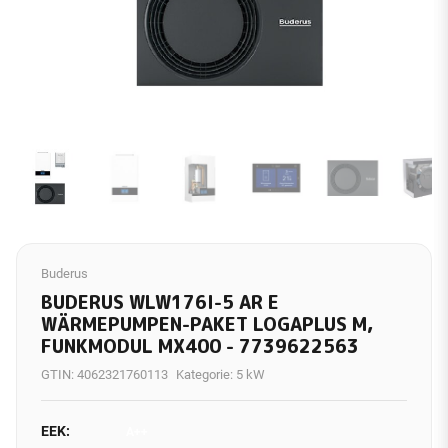
Buderus
BUDERUS WLW176I-5 AR E
WÄRMEPUMPEN-PAKET LOGAPLUS M,
FUNKMODUL MX400 - 7739622563
GTIN:
4062321760113
Kategorie:
5 kW
EEK:
A++