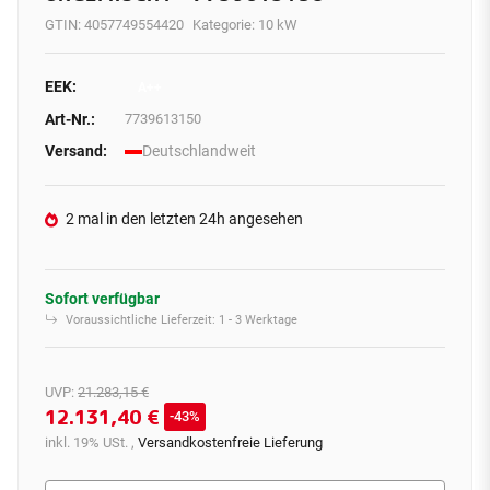
GTIN:
4057749554420
Kategorie:
10 kW
EEK:
A++
Art-Nr.:
7739613150
Versand:
Deutschlandweit
2 mal in den letzten 24h angesehen
Sofort verfügbar
Voraussichtliche Lieferzeit:
1 - 3 Werktage
UVP
:
21.283,15 €
12.131,40 €
43%
inkl. 19% USt. ,
Versandkostenfreie Lieferung