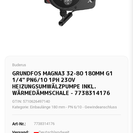
Buderus
GRUNDFOS MAGNA3 32-80 180MM G1
1/4" PN6/10 1PH 230V
HEIZUNGSUMWÄLZPUMPE INKL.
WÄRMEDÄMMSCHALE - 7738314176
GTIN:
5710626497140
Kategorie:
Einbaulänge 180 mm - PN 6/10 - Gewindeanschluss
Art-Nr.:
7738314176
Versand:
Deutschlandweit