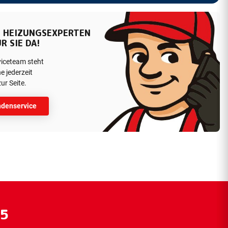
 HEIZUNGSEXPERTEN
R SIE DA!
viceteam steht
e jederzeit
ur Seite.
denservice
55