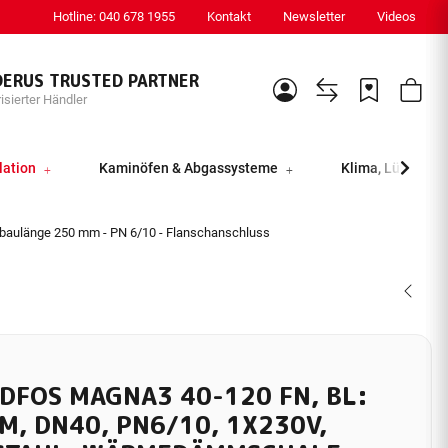
Hotline: 040 678 1955
Kontakt
Newsletter
Videos
DERUS TRUSTED PARTNER
isierter Händler
lation
Kaminöfen & Abgassysteme
Klima, Lüftung &
nbaulänge 250 mm - PN 6/10 - Flanschanschluss
DFOS MAGNA3 40-120 FN, BL:
M, DN40, PN6/10, 1X230V,