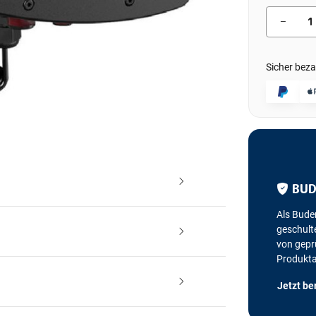
Sicher beza
BUD
Als Bude
geschulte
von geprü
Produkt
Jetzt be