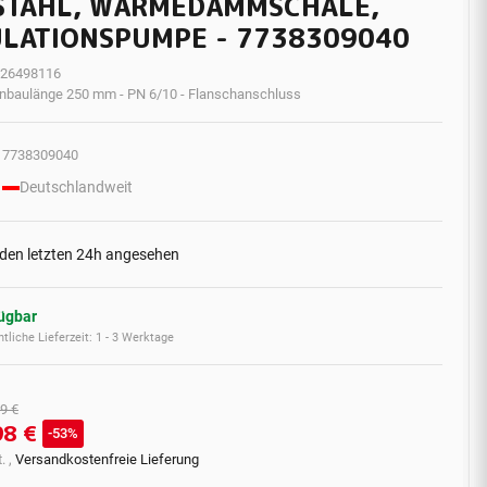
STAHL, WÄRMEDÄMMSCHALE,
ULATIONSPUMPE - 7738309040
26498116
inbaulänge 250 mm - PN 6/10 - Flanschanschluss
7738309040
Deutschlandweit
 den letzten 24h angesehen
fügbar
tliche Lieferzeit:
1 - 3 Werktage
9 €
98 €
53%
. ,
Versandkostenfreie Lieferung