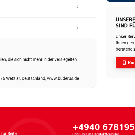
UNSERE
SIND FÜ
Unser Ser
Ihnen gern
beratend z
en, die sich nicht mehr in der versiegelten
Kun
576 Wetzlar, Deutschland, www.buderus.de
+4940 67819
zur Seite
Oder über das
Kontaktformular