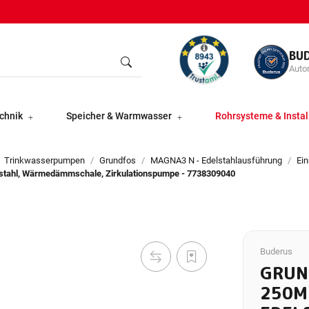
BU
Autor
chnik
Speicher & Warmwasser
Rohrsysteme & Instal
Trinkwasserpumpen
Grundfos
MAGNA3 N - Edelstahlausführung
Ei
stahl, Wärmedämmschale, Zirkulationspumpe - 7738309040
Buderus
GRUN
250M