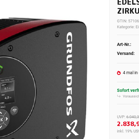
EDEL
ZIRK
GTIN:
57106
Kategorie:
E
Art-Nr.:
Versand:
4 mal in
Sofort ver
Voraussich
UVP
:
6.040,3
2.838,
inkl. 19% USt