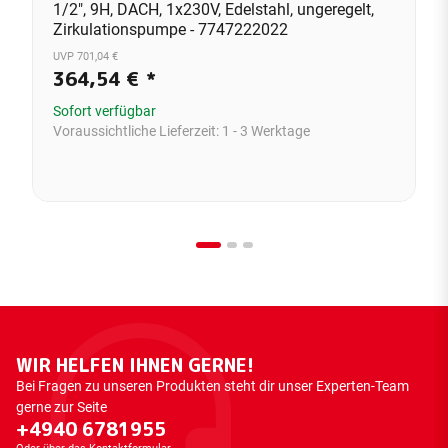
1/2", 9H, DACH, 1x230V, Edelstahl, ungeregelt,
Zirkulationspumpe - 7747222022
UVP 701,04 €
364,54 €
*
Sofort verfügbar
Voraussichtliche Lieferzeit:
1 - 3 Werktage
WIR HELFEN IHNEN GERNE!
Bei Fragen zu unseren Produkten steht dir unser Experten-Team
gerne zur Seite
+4940 6781955