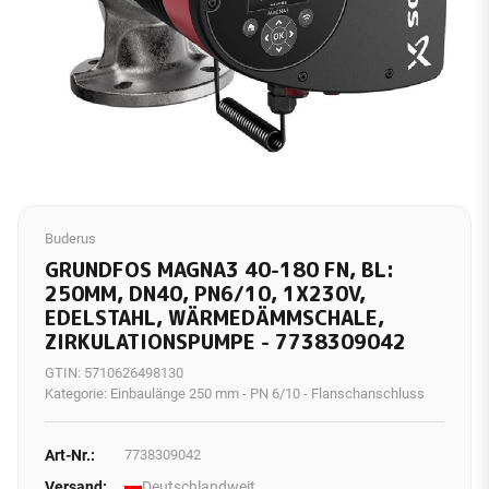
Buderus
GRUNDFOS MAGNA3 40-180 FN, BL:
250MM, DN40, PN6/10, 1X230V,
EDELSTAHL, WÄRMEDÄMMSCHALE,
ZIRKULATIONSPUMPE - 7738309042
GTIN:
5710626498130
Kategorie:
Einbaulänge 250 mm - PN 6/10 - Flanschanschluss
Art-Nr.:
7738309042
Versand:
Deutschlandweit