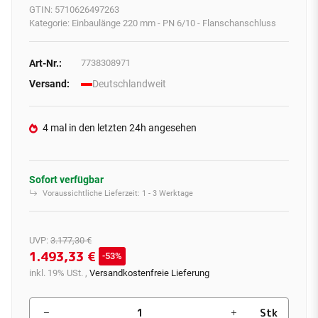
GTIN:
5710626497263
Kategorie:
Einbaulänge 220 mm - PN 6/10 - Flanschanschluss
Art-Nr.:
7738308971
Versand:
Deutschlandweit
4 mal in den letzten 24h angesehen
Sofort verfügbar
Voraussichtliche Lieferzeit:
1 - 3 Werktage
UVP
:
3.177,30 €
1.493,33 €
53%
inkl. 19% USt. ,
Versandkostenfreie Lieferung
Stk