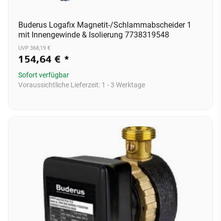
Buderus Logafix Magnetit-/Schlammabscheider 1
mit Innengewinde & Isolierung 7738319548
UVP 368,19 €
154,64 €
*
Sofort verfügbar
Voraussichtliche Lieferzeit:
1 - 3 Werktage