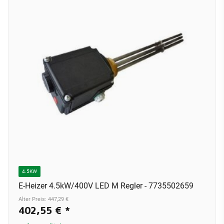
4.5KW
E-Heizer 4.5kW/400V LED M Regler - 7735502659
Alter Preis: 447,29 €
402,55 €
*