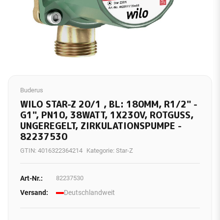
Buderus
WILO STAR-Z 20/1 , BL: 180MM, R1/2" -
G1", PN10, 38WATT, 1X230V, ROTGUSS,
UNGEREGELT, ZIRKULATIONSPUMPE -
82237530
GTIN:
4016322364214
Kategorie:
Star-Z
Art-Nr.:
82237530
Versand:
Deutschlandweit