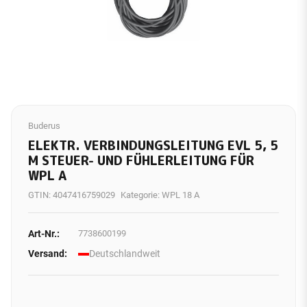
Buderus
ELEKTR. VERBINDUNGSLEITUNG EVL 5, 5
M STEUER- UND FÜHLERLEITUNG FÜR
WPL A
GTIN:
4047416759029
Kategorie:
WPL 18 A
Art-Nr.:
7738600199
Versand:
Deutschlandweit