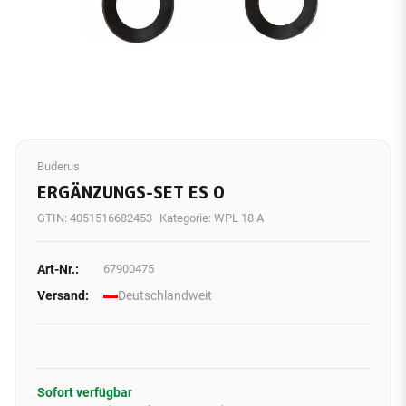
Buderus
ERGÄNZUNGS-SET ES 0
GTIN:
4051516682453
Kategorie:
WPL 18 A
Art-Nr.:
67900475
Versand:
Deutschlandweit
Sofort verfügbar