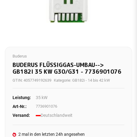
Buderus
BUDERUS FLÜSSIGGAS-UMBAU-->
GB182I 35 KW G30/G31 - 7736901076
GTIN:
4057749192639
Kategorie:
GB182i - 14 bis 42 kW
Leistung:
35 kW
Art-Nr.:
7736901076
Versand:
Deutschlandweit
2 mal in den letzten 24h angesehen