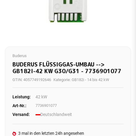
Buderus
BUDERUS FLÜSSIGGAS-UMBAU -->
GB182I-42 KW G30/G31 - 7736901077
GTIN:
4057749192646
Kategorie:
GB182i - 14 bis 42 kW
Leistung:
42 kW
Art-Nr.:
7736901077
Versand:
Deutschlandweit
3 mal in den letzten 24h angesehen