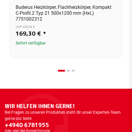
Buderus Heizkörper, Flachheizkörper, Kompakt
C-Profil.2 Typ 21 500x1200 mm (HxL)
7751002312
UVP 435,54 €
169,30 €
*
Sofort verfügbar
WIR HELFEN IHNEN GERNE!
Bei Fragen zu unseren Produkten steht dir unser Experten-Team
gerne zur Seite
+4940 6781955
Oder über das
Kontaktformular