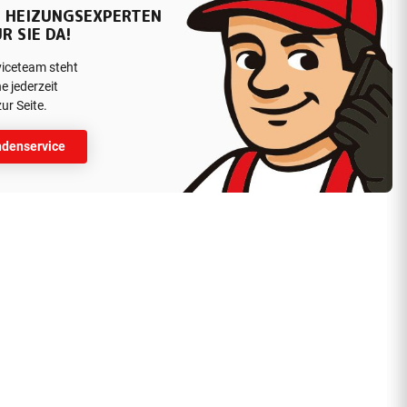
 HEIZUNGSEXPERTEN
R SIE DA!
viceteam steht
e jederzeit
ur Seite.
denservice