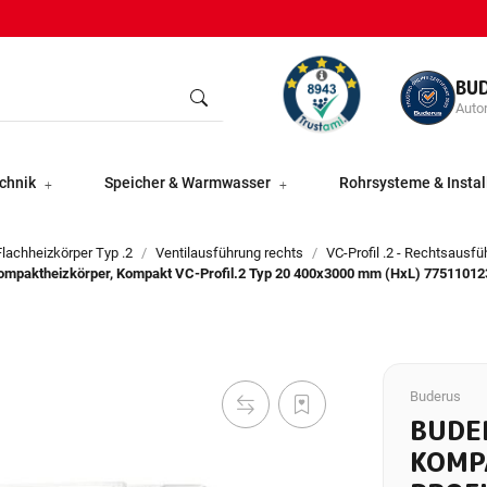
BU
Autor
chnik
Speicher & Warmwasser
Rohrsysteme & Instal
lachheizkörper Typ .2
Ventilausführung rechts
VC-Profil .2 - Rechtsausf
 Kompaktheizkörper, Kompakt VC-Profil.2 Typ 20 400x3000 mm (HxL) 77511012
Buderus
BUDE
KOMP