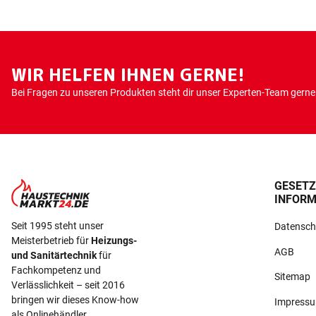
WIR HELFEN IHNEN GERNE!
Bei Fragen zu unseren Produkten steht dir unser Experten-Team gerne 
GESETZ
INFORM
Seit 1995 steht unser
Datensch
Meisterbetrieb für
Heizungs-
AGB
und Sanitärtechnik
für
Fachkompetenz und
Sitemap
Verlässlichkeit – seit 2016
bringen wir dieses Know-how
Impress
als Onlinehändler