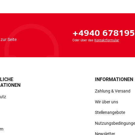
+4940 67819
zur Seite
Oder über das
Kontaktformular
LICHE
INFORMATIONEN
ATIONEN
Zahlung & Versand
utz
Wir über uns
Stellenangebote
Nutzungsbedingung
um
Newsletter