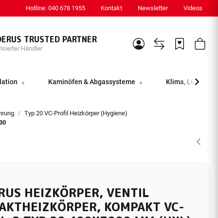
Hotline: 040 678 1955
Kontakt
Newsletter
Videos
DERUS TRUSTED PARTNER
isierter Händler
lation
Kaminöfen & Abgassysteme
Klima, Lüftung &
ührung
Typ 20 VC-Profil Heizkörper (Hygiene)
30
RUS HEIZKÖRPER, VENTIL
AKTHEIZKÖRPER, KOMPAKT VC-