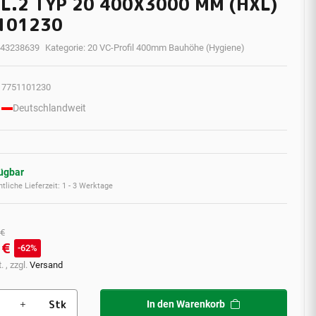
L.2 TYP 20 400X3000 MM (HXL)
101230
43238639
Kategorie:
20 VC-Profil 400mm Bauhöhe (Hygiene)
7751101230
Deutschlandweit
fügbar
tliche Lieferzeit:
1 - 3 Werktage
 €
 €
62%
. , zzgl.
Versand
Stk
In den Warenkorb