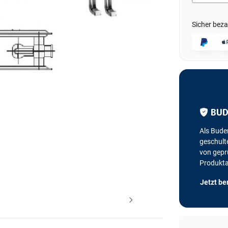
Sicher beza
BUD
Als Bude
geschulte
von geprü
Produkt
Jetzt be