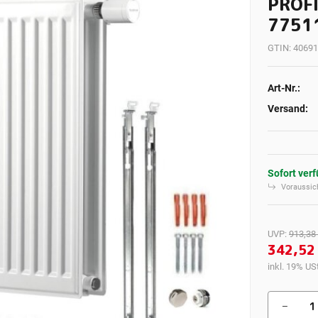
PROFI
7751
GTIN:
40691
Art-Nr.:
Versand:
Sofort ver
Voraussich
UVP
:
913,38
342,52
inkl. 19% USt