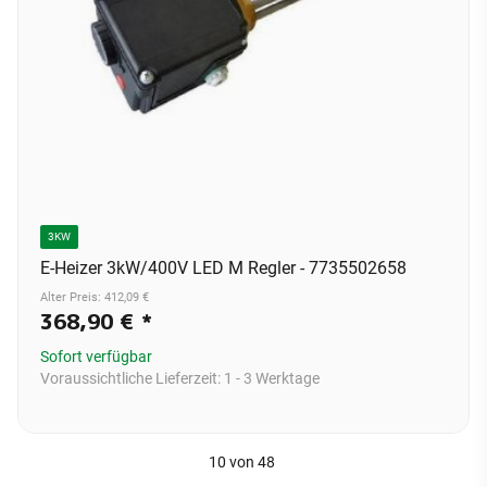
3KW
E-Heizer 3kW/400V LED M Regler - 7735502658
Alter Preis: 412,09 €
368,90 €
*
Sofort verfügbar
Voraussichtliche Lieferzeit:
1 - 3 Werktage
10
von
48