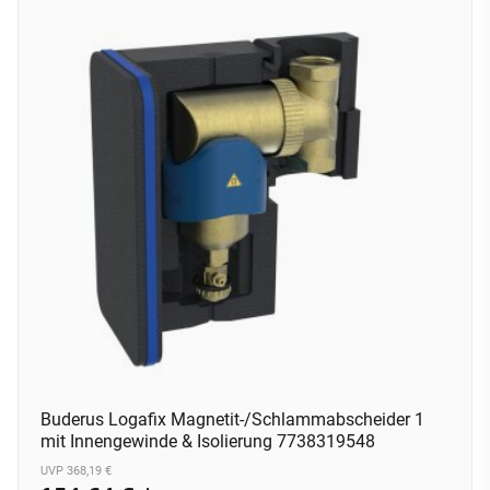
Buderus Logafix Magnetit-/Schlammabscheider 1
mit Innengewinde & Isolierung 7738319548
UVP 368,19 €