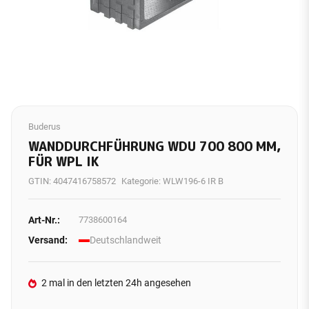
Buderus
WANDDURCHFÜHRUNG WDU 700 800 MM,
FÜR WPL IK
GTIN:
4047416758572
Kategorie:
WLW196-6 IR B
Art-Nr.:
7738600164
Versand:
Deutschlandweit
2 mal in den letzten 24h angesehen