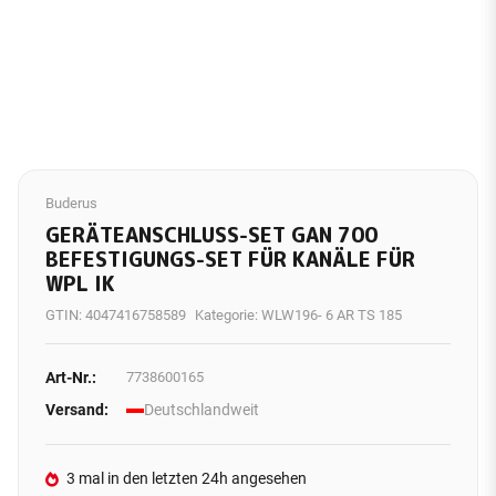
Buderus
GERÄTEANSCHLUSS-SET GAN 700
BEFESTIGUNGS-SET FÜR KANÄLE FÜR
WPL IK
GTIN:
4047416758589
Kategorie:
WLW196- 6 AR TS 185
Art-Nr.:
7738600165
Versand:
Deutschlandweit
3 mal in den letzten 24h angesehen