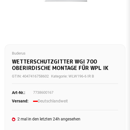
Buderus
WETTERSCHUTZGITTER WGI 700
OBERIRDISCHE MONTAGE FÜR WPL IK
GTIN:
4047416758602
Kategorie:
WLW196-6 IR B
Art-Nr.:
7738600167
Versand:
Deutschlandweit
2 mal in den letzten 24h angesehen