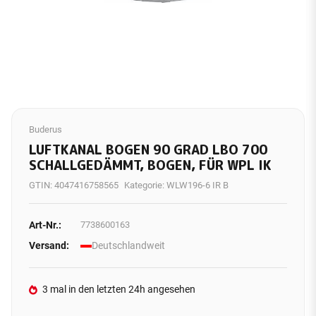
Buderus
LUFTKANAL BOGEN 90 GRAD LBO 700
SCHALLGEDÄMMT, BOGEN, FÜR WPL IK
GTIN:
4047416758565
Kategorie:
WLW196-6 IR B
Art-Nr.:
7738600163
Versand:
Deutschlandweit
3 mal in den letzten 24h angesehen